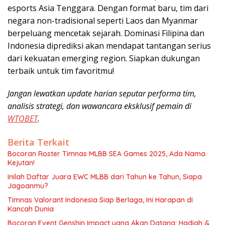
esports Asia Tenggara. Dengan format baru, tim dari
negara non-tradisional seperti Laos dan Myanmar
berpeluang mencetak sejarah. Dominasi Filipina dan
Indonesia diprediksi akan mendapat tantangan serius
dari kekuatan emerging region. Siapkan dukungan
terbaik untuk tim favoritmu!
Jangan lewatkan update harian seputar performa tim,
analisis strategi, dan wawancara eksklusif pemain di
WTOBET
.
Berita Terkait
Bocoran Roster Timnas MLBB SEA Games 2025, Ada Nama
Kejutan!
Inilah Daftar Juara EWC MLBB dari Tahun ke Tahun, Siapa
Jagoanmu?
Timnas Valorant Indonesia Siap Berlaga, Ini Harapan di
Kancah Dunia
Bocoran Event Genshin Impact yang Akan Datang: Hadiah &