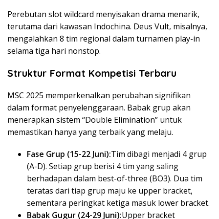
Perebutan slot wildcard menyisakan drama menarik,
terutama dari kawasan Indochina. Deus Vult, misalnya,
mengalahkan 8 tim regional dalam turnamen play-in
selama tiga hari nonstop.
Struktur Format Kompetisi Terbaru
MSC 2025 memperkenalkan perubahan signifikan
dalam format penyelenggaraan. Babak grup akan
menerapkan sistem “Double Elimination” untuk
memastikan hanya yang terbaik yang melaju.
Fase Grup (15-22 Juni):
Tim dibagi menjadi 4 grup
(A-D). Setiap grup berisi 4 tim yang saling
berhadapan dalam best-of-three (BO3). Dua tim
teratas dari tiap grup maju ke upper bracket,
sementara peringkat ketiga masuk lower bracket.
Babak Gugur (24-29 Juni):
Upper bracket