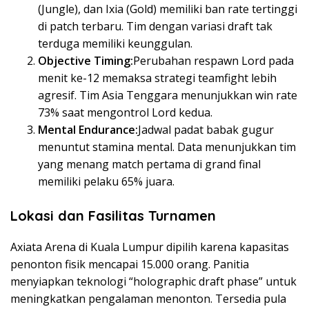
(Jungle), dan Ixia (Gold) memiliki ban rate tertinggi
di patch terbaru. Tim dengan variasi draft tak
terduga memiliki keunggulan.
Objective Timing:
Perubahan respawn Lord pada
menit ke-12 memaksa strategi teamfight lebih
agresif. Tim Asia Tenggara menunjukkan win rate
73% saat mengontrol Lord kedua.
Mental Endurance:
Jadwal padat babak gugur
menuntut stamina mental. Data menunjukkan tim
yang menang match pertama di grand final
memiliki pelaku 65% juara.
Lokasi dan Fasilitas Turnamen
Axiata Arena di Kuala Lumpur dipilih karena kapasitas
penonton fisik mencapai 15.000 orang. Panitia
menyiapkan teknologi “holographic draft phase” untuk
meningkatkan pengalaman menonton. Tersedia pula