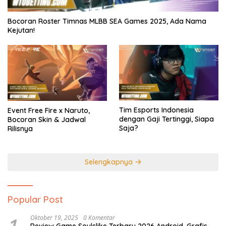
Bocoran Roster Timnas MLBB SEA Games 2025, Ada Nama
Kejutan!
Tim Esports Indonesia
Event Free Fire x Naruto,
dengan Gaji Tertinggi, Siapa
Bocoran Skin & Jadwal
Saja?
Rilisnya
Selengkapnya
Popular Post
1
Oktober 19, 2025
0 Komentar
Review Game Soulslike Terbaru 2026 Android, Grafis