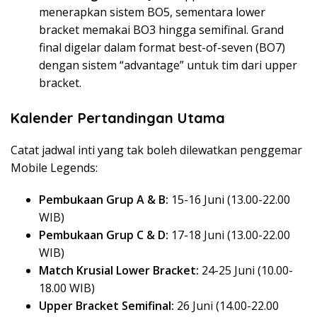
menerapkan sistem BO5, sementara lower
bracket memakai BO3 hingga semifinal. Grand
final digelar dalam format best-of-seven (BO7)
dengan sistem “advantage” untuk tim dari upper
bracket.
Kalender Pertandingan Utama
Catat jadwal inti yang tak boleh dilewatkan penggemar
Mobile Legends:
Pembukaan Grup A & B:
15-16 Juni (13.00-22.00
WIB)
Pembukaan Grup C & D:
17-18 Juni (13.00-22.00
WIB)
Match Krusial Lower Bracket:
24-25 Juni (10.00-
18.00 WIB)
Upper Bracket Semifinal:
26 Juni (14.00-22.00