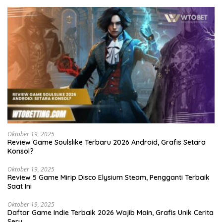
Oktober 19, 2025
Review Game Soulslike Terbaru 2026 Android, Grafis Setara
Konsol?
Oktober 19, 2025
Review 5 Game Mirip Disco Elysium Steam, Pengganti Terbaik
Saat Ini
Oktober 19, 2025
Daftar Game Indie Terbaik 2026 Wajib Main, Grafis Unik Cerita
Seru