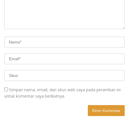
Simpan nama, email, dan situs web saya pada peramban ini
untuk komentar saya berikutnya.