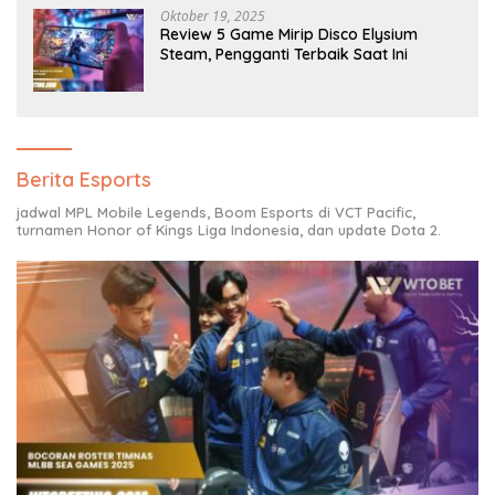
Oktober 19, 2025
Review 5 Game Mirip Disco Elysium
Steam, Pengganti Terbaik Saat Ini
Berita Esports
jadwal MPL Mobile Legends, Boom Esports di VCT Pacific,
turnamen Honor of Kings Liga Indonesia, dan update Dota 2.