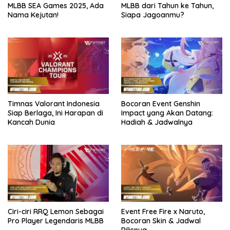
MLBB SEA Games 2025, Ada
MLBB dari Tahun ke Tahun,
Nama Kejutan!
Siapa Jagoanmu?
Timnas Valorant Indonesia
Bocoran Event Genshin
Siap Berlaga, Ini Harapan di
Impact yang Akan Datang:
Kancah Dunia
Hadiah & Jadwalnya
Ciri-ciri RRQ Lemon Sebagai
Event Free Fire x Naruto,
Pro Player Legendaris MLBB
Bocoran Skin & Jadwal