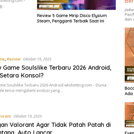
Ber
obetting.com –
ng…
jadw
Paci
Review 5 Game Mirip Disco Elysium
dan 
Steam, Pengganti Terbaik Saat Ini
ame
,
Review
Oktober 19, 2025
 Game Soulslike Terbaru 2026 Android,
 Setara Konsol?
me Soulslike Terbaru 2026 Android wtobetting.com – Dunia
Boco
le terus mengalami evolusi yang…
Ada 
lorant
Oktober 19, 2025
gan Valorant Agar Tidak Patah Patah di
tang, Auto Lancar
Even