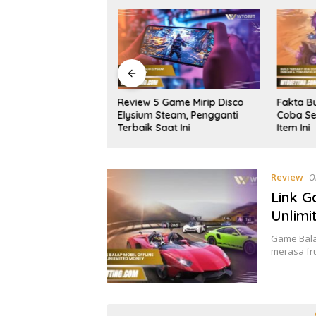
Fakta Build Ixia Tersakit 2025:
Daftar 
 Game Mirip Disco
Coba Settingan Emblem &
2026 Waj
Steam, Pengganti
Item Ini
Cerita S
aat Ini
Review
O
Link G
Unlimi
Game Bala
merasa fr