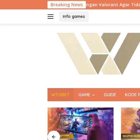
Langsung
Konsol?
Settingan Valorant Agar Tidak Patah Patah di 
Breaking News
ke
konten
Info games
WTOBET
GAME
GUIDE
KODE 