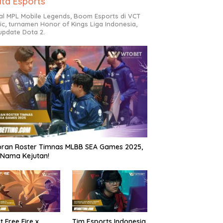
ita Esports
al MPL Mobile Legends, Boom Esports di VCT
fic, turnamen Honor of Kings Liga Indonesia,
update Dota 2.
ran Roster Timnas MLBB SEA Games 2025,
Nama Kejutan!
t Free Fire x
Tim Esports Indonesia