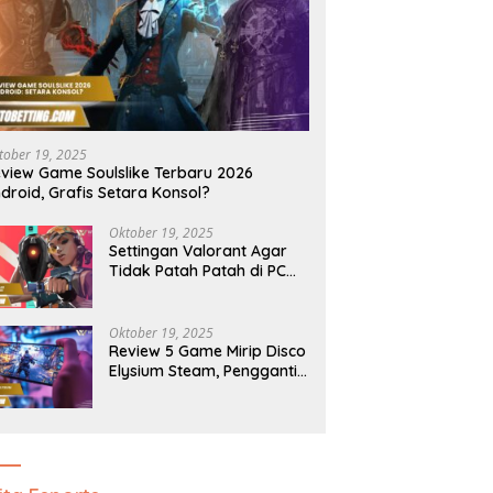
an Hero Arlott EXP Lane
5 Review Game Horor
R
ru: Build & Emblem Paling
Multiplayer 2026 Paling
2
Ditunggu, Berani Coba?
K
tober 19, 2025
view Game Soulslike Terbaru 2026
droid, Grafis Setara Konsol?
Oktober 19, 2025
Settingan Valorant Agar
Tidak Patah Patah di PC
Kentang, Auto Lancar
Oktober 19, 2025
Review 5 Game Mirip Disco
Elysium Steam, Pengganti
Terbaik Saat Ini