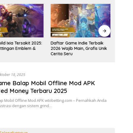
Game Indie Terbaik
Review Game Soulslike
Setting
ib Main, Grafis Unik
Terbaru 2026 Android, Grafis
Tidak P
eru
Setara Konsol?
Kentang
ktober 18, 2025
ame Balap Mobil Offline Mod APK
ted Money Terbaru 2025
p Mobil Offline Mod APK wtobetting.com – Pernahkah Anda
ustrasi dengan sistem grind…