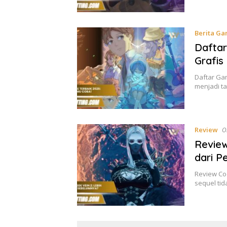
Berita G
Daftar
Grafis
Daftar Gam
menjadi t
Review
O
Review
dari P
Review Co
sequel ti