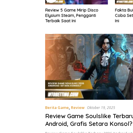
Fakta Build Ixia Tersakit 2025:
Daftar G
me Mirip Disco
Coba Settingan Emblem & Item
2026 Waj
am, Pengganti
Ini
Cerita S
Ini
Berita Game
,
Review
Oktober 19, 2025
Review Game Soulslike Terbar
Android, Grafis Setara Konsol?