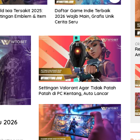
ame Indie Terbaik
Review Code Vein 2 Indonesia:
Pandu
ib Main, Grafis Unik
Apa Lebih Baik dari
Terba
eru
Pendahulunya?
Kuat
Ok
Re
An
Settingan Valorant Agar Tidak Patah
Patah di PC Kentang, Auto Lancar
u 2026