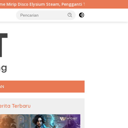
ium Steam, Pengganti Terbaik Saat Ini
Fakta Build Ixia
AN
erita Terbaru