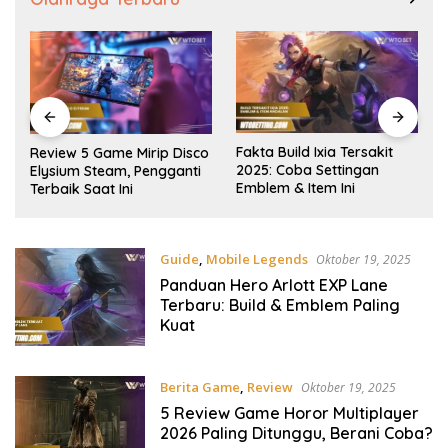
Fakta Build Ixia Tersakit
Daftar Game Indie Terbaik
o
2025: Coba Settingan
2026 Wajib Main, Grafis
Emblem & Item Ini
Unik Cerita Seru
Guide
,
Mobile Legends
Oktober 19, 2025
Panduan Hero Arlott EXP Lane
Terbaru: Build & Emblem Paling
Kuat
Berita Game
,
Review
Oktober 19, 2025
5 Review Game Horor Multiplayer
2026 Paling Ditunggu, Berani Coba?