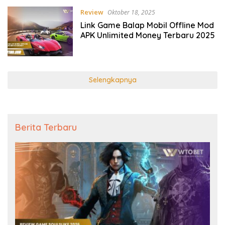
Review
Oktober 18, 2025
Link Game Balap Mobil Offline Mod
APK Unlimited Money Terbaru 2025
Selengkapnya
Berita Terbaru