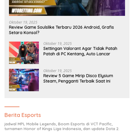
Oktober 19, 2025
Review Game Soulslike Terbaru 2026 Android, Grafis
Setara Konsol?
Oktober 19, 2025
Settingan Valorant Agar Tidak Patah
Patah di PC Kentang, Auto Lancar
Oktober 19, 2025
Review 5 Game Mirip Disco Elysium
Steam, Pengganti Terbaik Saat Ini
Berita Esports
jadwal MPL Mobile Legends, Boom Esports di VCT Pacific,
turnamen Honor of Kings Liga Indonesia, dan update Dota 2.