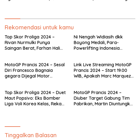
Setim Sudah Tembus 100
Duel Tak Kasat Mata
Poin
Marquez dan Murid Rossi
Rekomendasi untuk kamu
Top Skor Proliga 2024 –
Ni Nengah Widiasih dkk
Rivan Nurmulki Punya
Boyong Medali, Para-
Saingan Berat, Farhan Halim
Powerlifting Indonesia
Jaga Gengsi Spiker
Berjaya pada Kejuaraan
Indonesia
Dunia di Thailand
MotoGP Prancis 2024 – Sesal
Link Live Streaming MotoGP
Diri Francesco Bagnaia
Prancis 2024 – Start 19.00
gegara Dijegal Motor
WIB, Apakah Marc Marquez
Cadangan yang Ternyata
Mampu Ulangi Keajaiban dan
Ampas
Francesco Bagnaia Bangkit?
Top Skor Proliga 2024 – Duet
MotoGP Prancis 2024 –
Maut Popsivo: Eks Bomber
Diuber Target Gabung Tim
Liga Voli Korea Kelas, Rekan
Pabrikan, Martin Diuntungkan
Setim Sudah Tembus 100
Duel Tak Kasat Mata
Poin
Marquez dan Murid Rossi
Tinggalkan Balasan