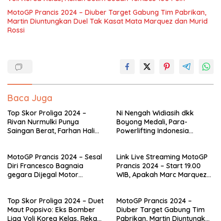
MotoGP Prancis 2024 – Diuber Target Gabung Tim Pabrikan,
Martin Diuntungkan Duel Tak Kasat Mata Marquez dan Murid
Rossi
Baca Juga
Top Skor Proliga 2024 –
Ni Nengah Widiasih dkk
Rivan Nurmulki Punya
Boyong Medali, Para-
Saingan Berat, Farhan Halim
Powerlifting Indonesia
Jaga Gengsi Spiker
Berjaya pada Kejuaraan
Indonesia
Dunia di Thailand
MotoGP Prancis 2024 – Sesal
Link Live Streaming MotoGP
Diri Francesco Bagnaia
Prancis 2024 – Start 19.00
gegara Dijegal Motor
WIB, Apakah Marc Marquez
Cadangan yang Ternyata
Mampu Ulangi Keajaiban dan
Ampas
Francesco Bagnaia Bangkit?
Top Skor Proliga 2024 – Duet
MotoGP Prancis 2024 –
Maut Popsivo: Eks Bomber
Diuber Target Gabung Tim
Liga Voli Korea Kelas, Rekan
Pabrikan, Martin Diuntungkan