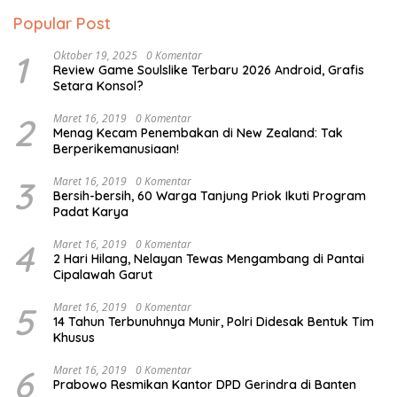
Popular Post
1
Oktober 19, 2025
0 Komentar
Review Game Soulslike Terbaru 2026 Android, Grafis
Setara Konsol?
2
Maret 16, 2019
0 Komentar
Menag Kecam Penembakan di New Zealand: Tak
Berperikemanusiaan!
3
Maret 16, 2019
0 Komentar
Bersih-bersih, 60 Warga Tanjung Priok Ikuti Program
Padat Karya
4
Maret 16, 2019
0 Komentar
2 Hari Hilang, Nelayan Tewas Mengambang di Pantai
Cipalawah Garut
5
Maret 16, 2019
0 Komentar
14 Tahun Terbunuhnya Munir, Polri Didesak Bentuk Tim
Khusus
6
Maret 16, 2019
0 Komentar
Prabowo Resmikan Kantor DPD Gerindra di Banten