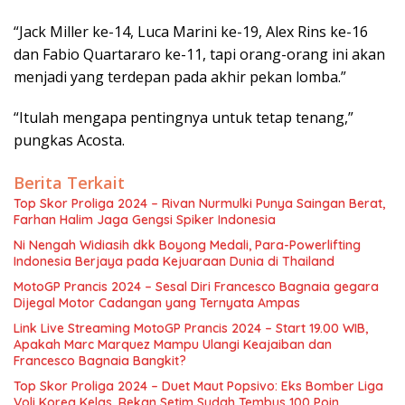
“Jack Miller ke-14, Luca Marini ke-19, Alex Rins ke-16
dan Fabio Quartararo ke-11, tapi orang-orang ini akan
menjadi yang terdepan pada akhir pekan lomba.”
“Itulah mengapa pentingnya untuk tetap tenang,”
pungkas Acosta.
Berita Terkait
Top Skor Proliga 2024 – Rivan Nurmulki Punya Saingan Berat,
Farhan Halim Jaga Gengsi Spiker Indonesia
Ni Nengah Widiasih dkk Boyong Medali, Para-Powerlifting
Indonesia Berjaya pada Kejuaraan Dunia di Thailand
MotoGP Prancis 2024 – Sesal Diri Francesco Bagnaia gegara
Dijegal Motor Cadangan yang Ternyata Ampas
Link Live Streaming MotoGP Prancis 2024 – Start 19.00 WIB,
Apakah Marc Marquez Mampu Ulangi Keajaiban dan
Francesco Bagnaia Bangkit?
Top Skor Proliga 2024 – Duet Maut Popsivo: Eks Bomber Liga
Voli Korea Kelas, Rekan Setim Sudah Tembus 100 Poin