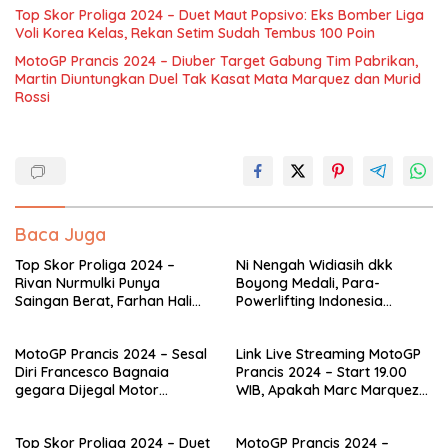
Top Skor Proliga 2024 – Duet Maut Popsivo: Eks Bomber Liga
Voli Korea Kelas, Rekan Setim Sudah Tembus 100 Poin
MotoGP Prancis 2024 – Diuber Target Gabung Tim Pabrikan,
Martin Diuntungkan Duel Tak Kasat Mata Marquez dan Murid
Rossi
Baca Juga
Top Skor Proliga 2024 –
Ni Nengah Widiasih dkk
Rivan Nurmulki Punya
Boyong Medali, Para-
Saingan Berat, Farhan Halim
Powerlifting Indonesia
Jaga Gengsi Spiker
Berjaya pada Kejuaraan
Indonesia
Dunia di Thailand
MotoGP Prancis 2024 – Sesal
Link Live Streaming MotoGP
Diri Francesco Bagnaia
Prancis 2024 – Start 19.00
gegara Dijegal Motor
WIB, Apakah Marc Marquez
Cadangan yang Ternyata
Mampu Ulangi Keajaiban dan
Ampas
Francesco Bagnaia Bangkit?
Top Skor Proliga 2024 – Duet
MotoGP Prancis 2024 –