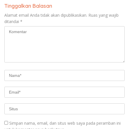
Tinggalkan Balasan
Alamat email Anda tidak akan dipublikasikan.
Ruas yang wajib
ditandai
*
Simpan nama, email, dan situs web saya pada peramban ini