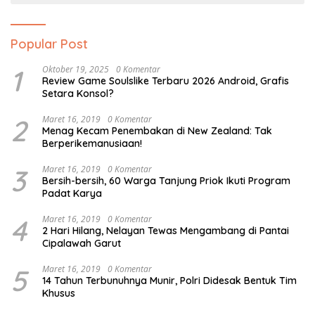
Popular Post
1
Oktober 19, 2025
0 Komentar
Review Game Soulslike Terbaru 2026 Android, Grafis
Setara Konsol?
2
Maret 16, 2019
0 Komentar
Menag Kecam Penembakan di New Zealand: Tak
Berperikemanusiaan!
3
Maret 16, 2019
0 Komentar
Bersih-bersih, 60 Warga Tanjung Priok Ikuti Program
Padat Karya
4
Maret 16, 2019
0 Komentar
2 Hari Hilang, Nelayan Tewas Mengambang di Pantai
Cipalawah Garut
5
Maret 16, 2019
0 Komentar
14 Tahun Terbunuhnya Munir, Polri Didesak Bentuk Tim
Khusus