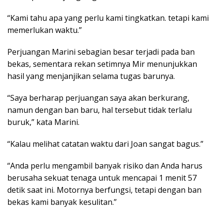
“Kami tahu apa yang perlu kami tingkatkan. tetapi kami
memerlukan waktu.”
Perjuangan Marini sebagian besar terjadi pada ban
bekas, sementara rekan setimnya Mir menunjukkan
hasil yang menjanjikan selama tugas barunya.
“Saya berharap perjuangan saya akan berkurang,
namun dengan ban baru, hal tersebut tidak terlalu
buruk,” kata Marini.
“Kalau melihat catatan waktu dari Joan sangat bagus.”
“Anda perlu mengambil banyak risiko dan Anda harus
berusaha sekuat tenaga untuk mencapai 1 menit 57
detik saat ini. Motornya berfungsi, tetapi dengan ban
bekas kami banyak kesulitan.”