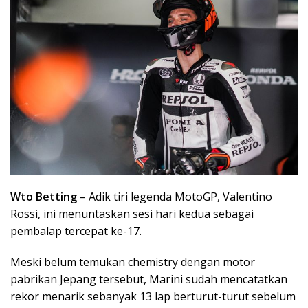
Wto Betting
– Adik tiri legenda MotoGP, Valentino
Rossi, ini menuntaskan sesi hari kedua sebagai
pembalap tercepat ke-17.
Meski belum temukan chemistry dengan motor
pabrikan Jepang tersebut, Marini sudah mencatatkan
rekor menarik sebanyak 13 lap berturut-turut sebelum