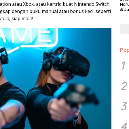
ation atau Xbox, atau kartrid buat Nintendo Switch.
Naru
& Ja
ngkap dengan buku manual atau bonus kecil seperti
oila, siap main!
Pop
1
2
3
4