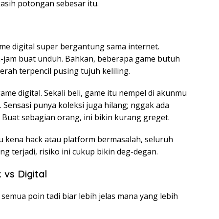
kasih potongan sebesar itu.
me digital super bergantung sama internet.
am-jam buat unduh. Bahkan, beberapa game butuh
erah terpencil pusing tujuh keliling.
ame digital. Sekali beli, game itu nempel di akunmu
ensasi punya koleksi juga hilang; nggak ada
 Buat sebagian orang, ini bikin kurang greget.
u kena hack atau platform bermasalah, seluruh
g terjadi, risiko ini cukup bikin deg-degan.
 vs Digital
semua poin tadi biar lebih jelas mana yang lebih