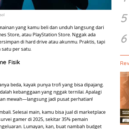
5
sol
rmainan yang kamu beli dan unduh langsung dari
6
mes Store, atau PlayStation Store. Nggak ada
impan di hard drive atau akunmu. Praktis, tapi
 satu per satu.
e Fisik
Re
nya beda, kayak punya trofi yang bisa dipajang.
dalah kebanggaan yang nggak ternilai. Apalagi
asan mewah—langsung jadi pusat perhatian!
embali. Selesai main, kamu bisa jual di marketplace
urvei gamer di 2025, sekitar 35% pemain
ngeluaran. Lumayan, kan, buat nambah budget