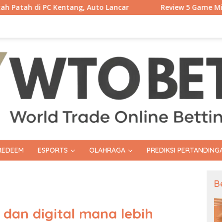
C Kentang, Auto Lancar
Review 5 Game Mirip Disco Elys
REDEEM
ESPORTS
OLAHRAGA
PREDIKSI PERTANDING
B
dan digital mana lebih