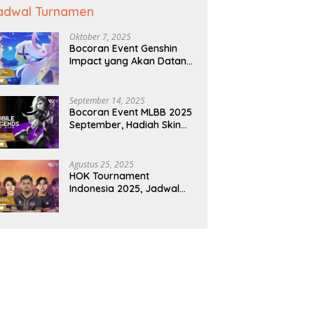
adwal Turnamen
Oktober 7, 2025
Bocoran Event Genshin
Impact yang Akan Datang:
Hadiah & Jadwalnya
September 14, 2025
Bocoran Event MLBB 2025
September, Hadiah Skin
Gratis Menanti
Agustus 25, 2025
HOK Tournament
Indonesia 2025, Jadwal
dan Hadiahnya