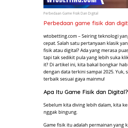
Perbedaan Game Fisik Dan Digital
Perbedaan game fisik dan digit
wtobetting.com – Seiring teknologi ya
cepat. Salah satu pertanyaan klasik ya
fisik atau digital? Ada yang merasa 
tapi tak sedikit pula yang lebih suka kl
it? Di artikel ini, kita bakal bongkar 
dengan data terkini sampai 2025. Yuk, 
terbaik sesuai gaya mainmu!
Apa Itu Game Fisik dan Digital?
Sebelum kita diving lebih dalam, kita ke
nggak bingung.
Game fisik itu adalah permainan yang 