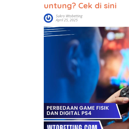
untung? Cek di sini
Sukro Wtobetting
April 25, 2025