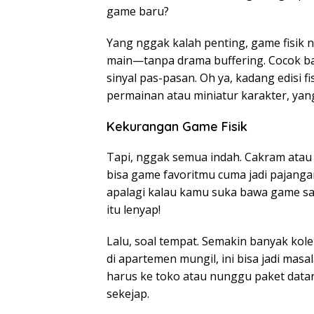
game baru?
Yang nggak kalah penting, game fisik n
main—tanpa drama buffering. Cocok ba
sinyal pas-pasan. Oh ya, kadang edisi fi
permainan atau miniatur karakter, yan
Kekurangan Game Fisik
Tapi, nggak semua indah. Cakram atau 
bisa game favoritmu cuma jadi pajang
apalagi kalau kamu suka bawa game saa
itu lenyap!
Lalu, soal tempat. Semakin banyak kol
di apartemen mungil, ini bisa jadi masa
harus ke toko atau nunggu paket datan
sekejap.