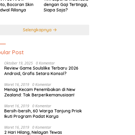
to, Bocoran Skin
dengan Gaji Tertinggi,
dwal Rilisnya
Siapa Saja?
Selengkapnya
ular Post
Oktober 19, 2025
0 Komentar
Review Game Soulslike Terbaru 2026
Android, Grafis Setara Konsol?
Maret 16, 2019
0 Komentar
Menag Kecam Penembakan di New
Zealand: Tak Berperikemanusiaan!
Maret 16, 2019
0 Komentar
Bersih-bersih, 60 Warga Tanjung Priok
Ikuti Program Padat Karya
Maret 16, 2019
0 Komentar
2 Hari Hilang, Nelayan Tewas