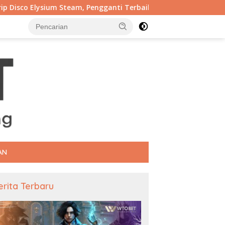
m Steam, Pengganti Terbaik Saat Ini
Fakta Build Ixia T
AN
erita Terbaru