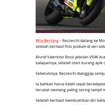
Wto Betting
– Bezzecchi datang ke M
setelah berhasil finis podium di seri se
Murid Valentino Rossi jebolan VR46 Ac
balapannya, setelah start kurang apik d
Sebelumnya, Bezzecchi dianggap sempa
Ia bahkan harus kalah cepat beradapta
tercatat memang paling sering tampil m
Setelah berhasil membuktikan diri bah