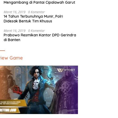
Mengambang di Pantai Cipalawah Garut
Maret 16, 2019
0 Komentar
14 Tahun Terbunuhnya Munir, Polri
Didesak Bentuk Tim Khusus
Maret 16, 2019
0 Komentar
Prabowo Resmikan Kantor DPD Gerindra
di Banten
view Game