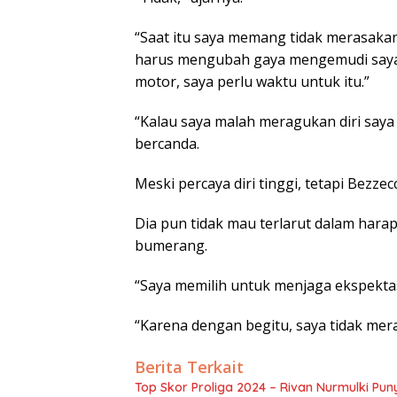
“Saat itu saya memang tidak merasakan
harus mengubah gaya mengemudi saya. I
motor, saya perlu waktu untuk itu.”
“Kalau saya malah meragukan diri saya 
bercanda.
Meski percaya diri tinggi, tetapi Bezze
Dia pun tidak mau terlarut dalam hara
bumerang.
“Saya memilih untuk menjaga ekspektasi
“Karena dengan begitu, saya tidak mer
Berita Terkait
Top Skor Proliga 2024 – Rivan Nurmulki Pun