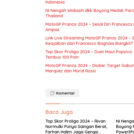
Indonesia
Ni Nengah Widiasih dkk Boyong Medali, Para
Thailand
MotoGP Prancis 2024 – Sesal Diri Francesc
Ampas
Link Live Streaming MotoGP Prancis 2024 –
Keajaiban dan Francesco Bagnaia Bangkit?
Top Skor Proliga 2024 – Duet Maut Popsivo:
Tembus 100 Poin
MotoGP Prancis 2024 – Diuber Target Gabun
Marquez dan Murid Rossi
Komentar
Baca Juga
Top Skor Proliga 2024 – Rivan
Ni Nenga
Nurmulki Punya Saingan Berat,
Boyong M
Farhan Halim Jaga Gengsi
Powerlif