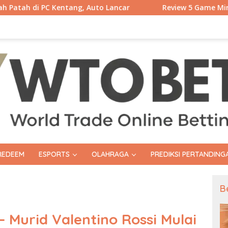
Kentang, Auto Lancar
Review 5 Game Mirip Disco Elysiu
REDEEM
ESPORTS
OLAHRAGA
PREDIKSI PERTANDING
B
 Murid Valentino Rossi Mulai