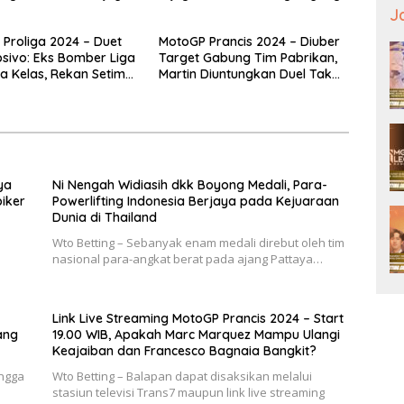
uaraan Dunia di
Ternyata Ampas
J
 Proliga 2024 – Duet
MotoGP Prancis 2024 – Diuber
sivo: Eks Bomber Liga
Target Gabung Tim Pabrikan,
ea Kelas, Rekan Setim
Martin Diuntungkan Duel Tak
mbus 100 Poin
Kasat Mata Marquez dan Murid
Rossi
ya
Ni Nengah Widiasih dkk Boyong Medali, Para-
iker
Powerlifting Indonesia Berjaya pada Kejuaraan
Dunia di Thailand
Wto Betting – Sebanyak enam medali direbut oleh tim
nasional para-angkat berat pada ajang Pattaya…
Link Live Streaming MotoGP Prancis 2024 – Start
ang
19.00 WIB, Apakah Marc Marquez Mampu Ulangi
Keajaiban dan Francesco Bagnaia Bangkit?
ingga
Wto Betting – Balapan dapat disaksikan melalui
stasiun televisi Trans7 maupun link live streaming