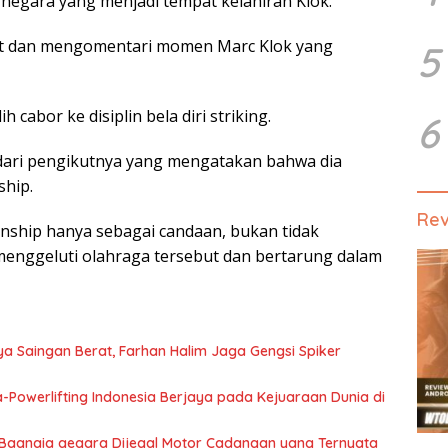
 negara yang menjadi tempat kelahiran Klok.
jut dan mengomentari momen Marc Klok yang
5
cabor ke disiplin bela diri striking.
6
dari pengikutnya yang mengatakan bahwa dia
ship.
Re
nship hanya sebagai candaan, bukan tidak
s menggeluti olahraga tersebut dan bertarung dalam
ya Saingan Berat, Farhan Halim Jaga Gengsi Spiker
-Powerlifting Indonesia Berjaya pada Kejuaraan Dunia di
o Bagnaia gegara Dijegal Motor Cadangan yang Ternyata