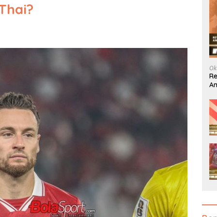
Thai?
Ok
Re
An