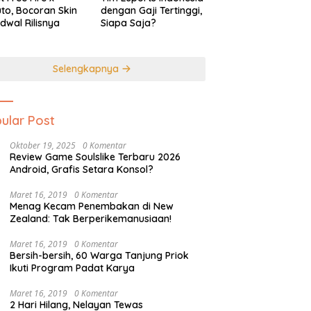
to, Bocoran Skin
dengan Gaji Tertinggi,
dwal Rilisnya
Siapa Saja?
Selengkapnya
ular Post
Oktober 19, 2025
0 Komentar
Review Game Soulslike Terbaru 2026
Android, Grafis Setara Konsol?
Maret 16, 2019
0 Komentar
Menag Kecam Penembakan di New
Zealand: Tak Berperikemanusiaan!
Maret 16, 2019
0 Komentar
Bersih-bersih, 60 Warga Tanjung Priok
Ikuti Program Padat Karya
Maret 16, 2019
0 Komentar
2 Hari Hilang, Nelayan Tewas