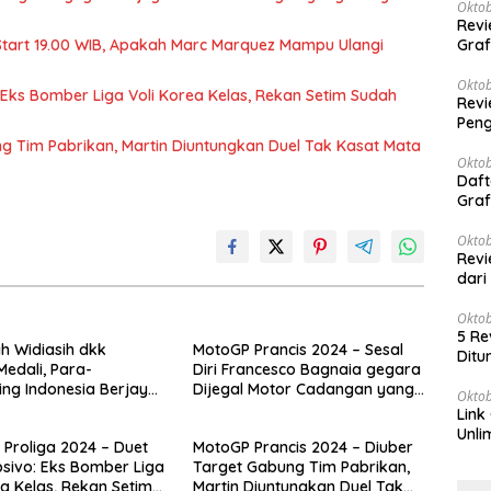
Oktob
Revi
 Start 19.00 WIB, Apakah Marc Marquez Mampu Ulangi
Graf
Oktob
 Eks Bomber Liga Voli Korea Kelas, Rekan Setim Sudah
Revi
Peng
g Tim Pabrikan, Martin Diuntungkan Duel Tak Kasat Mata
Oktob
Daft
Graf
Oktob
Revi
dari
Oktob
5 Re
h Widiasih dkk
MotoGP Prancis 2024 – Sesal
Ditu
edali, Para-
Diri Francesco Bagnaia gegara
ting Indonesia Berjaya
Dijegal Motor Cadangan yang
Oktob
uaraan Dunia di
Ternyata Ampas
Link
Unli
 Proliga 2024 – Duet
MotoGP Prancis 2024 – Diuber
sivo: Eks Bomber Liga
Target Gabung Tim Pabrikan,
ea Kelas, Rekan Setim
Martin Diuntungkan Duel Tak