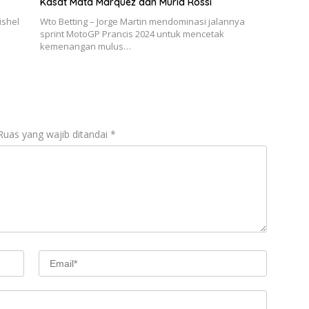
Kasat Mata Marquez dan Murid Rossi
ishel
Wto Betting – Jorge Martin mendominasi jalannya
sprint MotoGP Prancis 2024 untuk mencetak
kemenangan mulus…
Ruas yang wajib ditandai
*