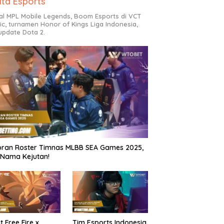
ita Esports
al MPL Mobile Legends, Boom Esports di VCT
fic, turnamen Honor of Kings Liga Indonesia,
update Dota 2.
ran Roster Timnas MLBB SEA Games 2025,
Nama Kejutan!
t Free Fire x
Tim Esports Indonesia