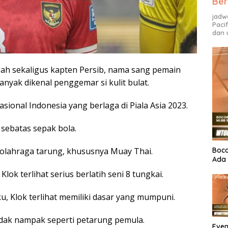
Ber
jadw
Paci
dan 
ah sekaligus kapten Persib, nama sang pemain
anyak dikenal penggemar si kulit bulat.
sional Indonesia yang berlaga di Piala Asia 2023.
sebatas sepak bola.
Boco
m olahraga tarung, khususnya Muay Thai.
Ada 
ok terlihat serius berlatih seni 8 tungkai.
u, Klok terlihat memiliki dasar yang mumpuni.
dak nampak seperti petarung pemula.
Even