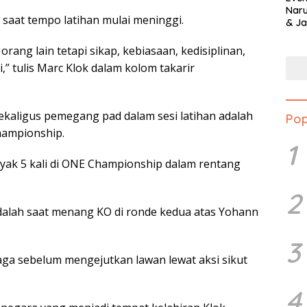
Naru
n saat tempo latihan mulai meninggi.
& Ja
rang lain tetapi sikap, kebiasaan, kedisiplinan,
i,” tulis Marc Klok dalam kolom takarir
sekaligus pemegang pad dalam sesi latihan adalah
Pop
hampionship.
1
yak 5 kali di ONE Championship dalam rentang
2
adalah saat menang KO di ronde kedua atas Yohann
3
laga sebelum mengejutkan lawan lewat aksi sikut
4