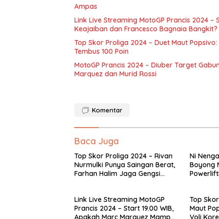
Ampas
Link Live Streaming MotoGP Prancis 2024 –
Keajaiban dan Francesco Bagnaia Bangkit?
Top Skor Proliga 2024 – Duet Maut Popsivo:
Tembus 100 Poin
MotoGP Prancis 2024 – Diuber Target Gabun
Marquez dan Murid Rossi
Komentar
Baca Juga
Top Skor Proliga 2024 – Rivan
Ni Nenga
Nurmulki Punya Saingan Berat,
Boyong M
Farhan Halim Jaga Gengsi
Powerlif
Spiker Indonesia
pada Kej
Thailand
Link Live Streaming MotoGP
Top Skor
Prancis 2024 – Start 19.00 WIB,
Maut Pop
Apakah Marc Marquez Mampu
Voli Kor