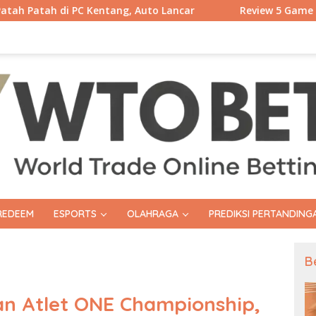
PC Kentang, Auto Lancar
Review 5 Game Mirip Disco Ely
REDEEM
ESPORTS
OLAHRAGA
PREDIKSI PERTANDING
B
n Atlet ONE Championship,