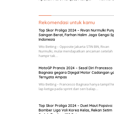
Ulangi Keajaiban dan
Sudah Te
Francesco Bagnaia Bangkit?
Rekomendasi untuk kamu
Top Skor Proliga 2024 – Rivan Nurmulki Pun
Saingan Berat, Farhan Halim Jaga Gengsi Sp
Indonesia
Wto Betting – Opposite Jakarta STIN BIN, Rivan
Nurmulki, mulai mendapatkan ancaman setelah
hampir tak…
MotoGP Prancis 2024 – Sesal Diri Francesco
Bagnaia gegara Dijegal Motor Cadangan y
Ternyata Ampas
Wto Betting – Francesco Bagnaia hanya tampil h
lap ketiga pada sprint dari seri balap…
Top Skor Proliga 2024 – Duet Maut Popsivo:
Bomber Liga Voli Korea Kelas, Rekan Setim