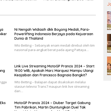
mbus 100 Poin
Kasat Mata Marquez dan Murid
J
Rossi
ya
Ni Nengah Widiasih dkk Boyong Medali, Para-
iker
Powerlifting Indonesia Berjaya pada Kejuaraan
Dunia di Thailand
Wto Betting – Sebanyak enam medali direbut oleh tim
nasional para-angkat berat pada ajang Pattaya…
Link Live Streaming MotoGP Prancis 2024 – Start
ang
19.00 WIB, Apakah Marc Marquez Mampu Ulangi
Keajaiban dan Francesco Bagnaia Bangkit?
ingga
Wto Betting – Balapan dapat disaksikan melalui
stasiun televisi Trans7 maupun link live streaming
dari…
 Eks
MotoGP Prancis 2024 – Diuber Target Gabung
Tim Pabrikan, Martin Diuntungkan Duel Tak