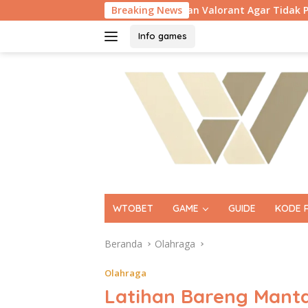
Langsung
Konsol?
Settingan Valorant Agar Tidak Patah Patah di 
Breaking News
ke
konten
Info games
WTOBET
GAME
GUIDE
KODE 
Beranda
Olahraga
Olahraga
Latihan Bareng Manta