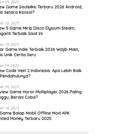
er 19, 2025
ew Game Soulslike Terbaru 2026 Android,
is Setara Konsol?
er 19, 2025
ew 5 Game Mirip Disco Elysium Steam,
ganti Terbaik Saat Ini
er 19, 2025
ar Game Indie Terbaik 2026 Wajib Main,
is Unik Cerita Seru
er 19, 2025
ew Code Vein 2 Indonesia: Apa Lebih Baik
 Pendahulunya?
er 19, 2025
view Game Horor Multiplayer 2026 Paling
nggu, Berani Coba?
er 18, 2025
 Game Balap Mobil Offline Mod APK
mited Money Terbaru 2025