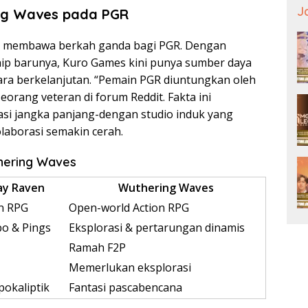
J
ng Waves pada PGR
a membawa berkah ganda bagi PGR. Dengan
ip barunya, Kuro Games kini punya sumber daya
ra berkelanjutan. “Pemain PGR diuntungkan oleh
orang veteran di forum Reddit. Fakta ini
asi jangka panjang-dengan studio induk yang
laborasi semakin cerah.
hering Waves
ay Raven
Wuthering Waves
on RPG
Open-world Action RPG
o & Pings
Eksplorasi & pertarungan dinamis
Ramah F2P
Memerlukan eksplorasi
okaliptik
Fantasi pascabencana