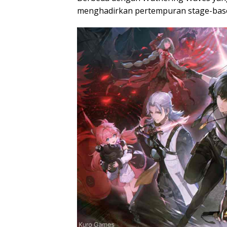
menghadirkan pertempuran stage-base