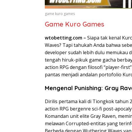
game kuro games
Game Kuro Games
wtobetting.com –
Siapa tak kenal Ku
Waves? Tapi tahukah Anda bahwa sebe
developer sudah lebih dulu memukau d
tengah hiruk-pikuk game gacha berbaya
action RPG dengan filosofi “player-firs
pantas menjadi andalan portofolio Kur
Mengenal Punishing: Gray Rav
Dirilis pertama kali di Tiongkok tahun
action RPG bergenre sci-fi post-apocal
Komandan unit elite Gray Raven, memi
melawan Corrupted-entitas yang terinf
Berbeda dengan Wuthering Waves yang 