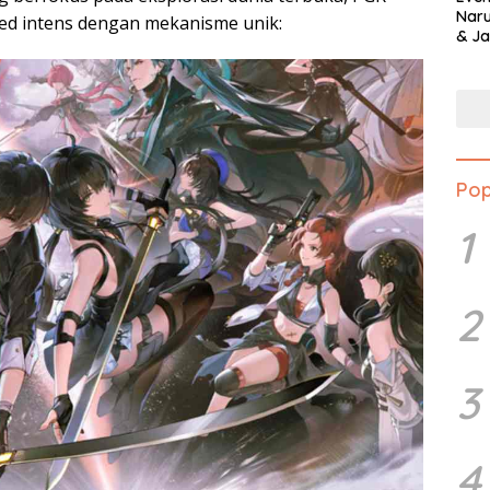
Naru
d intens dengan mekanisme unik:
& Ja
Pop
1
2
3
4