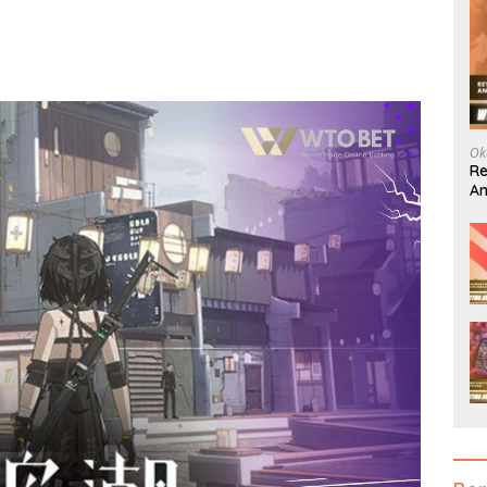
Ok
Re
An