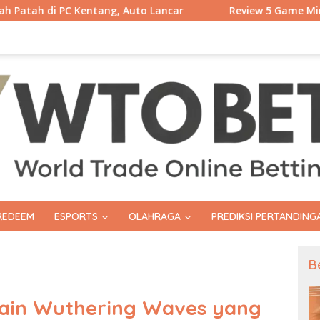
tang, Auto Lancar
Review 5 Game Mirip Disco Elysium St
REDEEM
ESPORTS
OLAHRAGA
PREDIKSI PERTANDING
B
ain Wuthering Waves yang