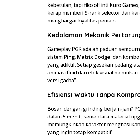
kebetulan, tapi filosofi inti Kuro Games
kerap memberi S-rank selector dan kar
menghargai loyalitas pemain.
Kedalaman Mekanik Pertarun
Gameplay PGR adalah paduan sempurna a
sistem
Ping
,
Matrix Dodge
, dan kombo
yang adiktif. Setiap gesekan pedang at
animasi fluid dan efek visual memukau
versi gacha”.
Efisiensi Waktu Tanpa Kompr
Bosan dengan grinding berjam-jam? PG
dalam
5 menit
, sementara material upg
memungkinkan karakter menghasilkan re
yang ingin tetap kompetitif.