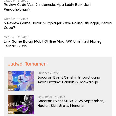
Oktober 19, 2025
Review Code Vein 2 Indonesia: Apa Lebih Baik dari
Pendahulunya?
Oktober 19, 2025
5 Review Game Horor Multiplayer 2026 Paling Ditunggu, Berani
Coba?
Oktober 18, 2025
Link Game Balap Mobil Offline Mod APK Unlimited Money
Terbaru 2025
Jadwal Turnamen
Oktober 7, 2025
Bocoran Event Genshin Impact yang
Akan Datang: Hadiah & Jadwalnya
September 14, 2025
Bocoran Event MLBB 2025 September,
Hadiah Skin Gratis Menanti