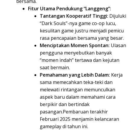
bersama.
Fitur Utama Pendukung “Langgeng”:
Tantangan Kooperatif Tinggi:
Dijuluki
“Dark Souls”-nya game co-op lucu,
kesulitan game justru menjadi pemicu
rasa pencapaian bersama yang besar.
Menciptakan Momen Spontan:
Ulasan
pengguna menyebutkan banyak
“momen indah” tertawa dan kejutan
saat bermain.
Pemahaman yang Lebih Dalam:
Kerja
sama memecahkan teka-teki dan
melewati rintangan memunculkan
aspek baru dalam memahami cara
berpikir dan bertindak
pasangan.Pembaruan terakhir
Februari 2025 menjamin kelancaran
gameplay di tahun ini.