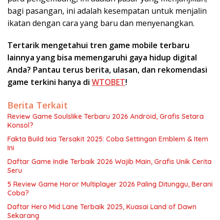
bagi pasangan, ini adalah kesempatan untuk menjalin
ikatan dengan cara yang baru dan menyenangkan.
Tertarik mengetahui tren game mobile terbaru
lainnya yang bisa memengaruhi gaya hidup digital
Anda?
Pantau terus berita, ulasan, dan rekomendasi
game terkini hanya di
WTOBET
!
Berita Terkait
Review Game Soulslike Terbaru 2026 Android, Grafis Setara
Konsol?
Fakta Build Ixia Tersakit 2025: Coba Settingan Emblem & Item
Ini
Daftar Game Indie Terbaik 2026 Wajib Main, Grafis Unik Cerita
Seru
5 Review Game Horor Multiplayer 2026 Paling Ditunggu, Berani
Coba?
Daftar Hero Mid Lane Terbaik 2025, Kuasai Land of Dawn
Sekarang