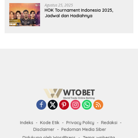
Agustus 25, 2025
HOK Tournament Indonesia 2025,
Jadwal dan Hadiahnya
Indeks
Kode Etik
Privacy Policy
Redaksi
Disclaimer
Pedoman Media Siber
Didukung oleh WordPress
-
Tema: wpberita.