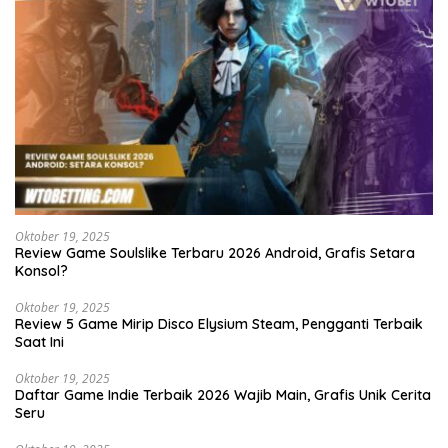
Oktober 19, 2025
Review Game Soulslike Terbaru 2026 Android, Grafis Setara
Konsol?
Oktober 19, 2025
Review 5 Game Mirip Disco Elysium Steam, Pengganti Terbaik
Saat Ini
Oktober 19, 2025
Daftar Game Indie Terbaik 2026 Wajib Main, Grafis Unik Cerita
Seru