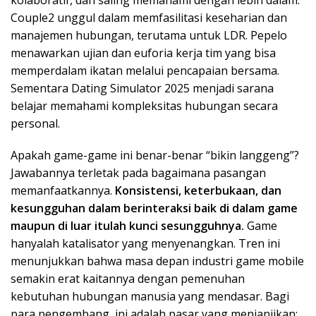
Couple2 unggul dalam memfasilitasi keseharian dan
manajemen hubungan, terutama untuk LDR. Pepelo
menawarkan ujian dan euforia kerja tim yang bisa
memperdalam ikatan melalui pencapaian bersama.
Sementara Dating Simulator 2025 menjadi sarana
belajar memahami kompleksitas hubungan secara
personal.
Apakah game-game ini benar-benar “bikin langgeng”?
Jawabannya terletak pada bagaimana pasangan
memanfaatkannya.
Konsistensi, keterbukaan, dan
kesungguhan dalam berinteraksi baik di dalam game
maupun di luar itulah kunci sesungguhnya.
Game
hanyalah katalisator yang menyenangkan. Tren ini
menunjukkan bahwa masa depan industri game mobile
semakin erat kaitannya dengan pemenuhan
kebutuhan hubungan manusia yang mendasar. Bagi
para pengembang, ini adalah pasar yang menjanjikan;