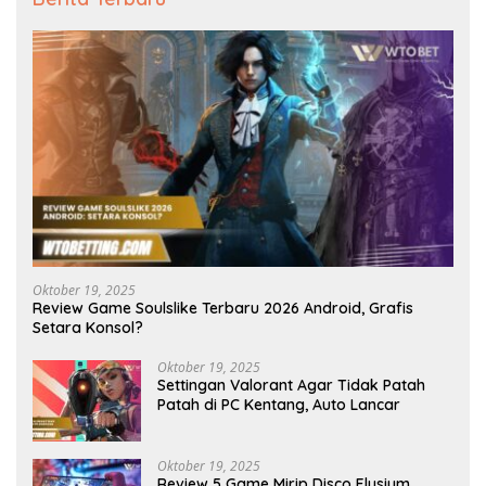
Oktober 19, 2025
Review Game Soulslike Terbaru 2026 Android, Grafis
Setara Konsol?
Oktober 19, 2025
Settingan Valorant Agar Tidak Patah
Patah di PC Kentang, Auto Lancar
Oktober 19, 2025
Review 5 Game Mirip Disco Elysium