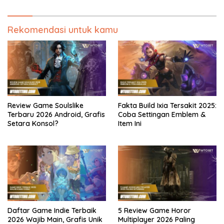
Rekomendasi untuk kamu
Review Game Soulslike
Fakta Build Ixia Tersakit 2025:
Terbaru 2026 Android, Grafis
Coba Settingan Emblem &
Setara Konsol?
Item Ini
Daftar Game Indie Terbaik
5 Review Game Horor
2026 Wajib Main, Grafis Unik
Multiplayer 2026 Paling