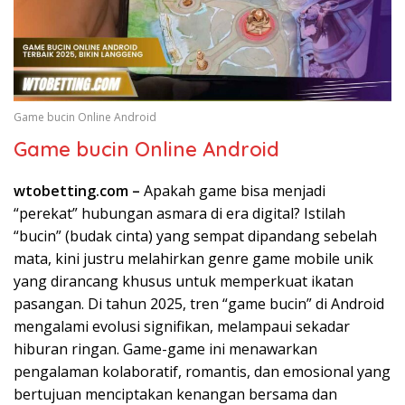
Game bucin Online Android
Game bucin Online Android
wtobetting.com –
Apakah game bisa menjadi
“perekat” hubungan asmara di era digital? Istilah
“bucin” (budak cinta) yang sempat dipandang sebelah
mata, kini justru melahirkan genre game mobile unik
yang dirancang khusus untuk memperkuat ikatan
pasangan. Di tahun 2025, tren “game bucin” di Android
mengalami evolusi signifikan, melampaui sekadar
hiburan ringan. Game-game ini menawarkan
pengalaman kolaboratif, romantis, dan emosional yang
bertujuan menciptakan kenangan bersama dan