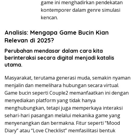
game ini menghadirkan pendekatan
kontemporer dalam genre simulasi
kencan.
Analisis: Mengapa Game Bucin Kian
Relevan di 2025?
Perubahan mendasar dalam cara kita
berinteraksi secara digital menjadi katalis
utama.
Masyarakat, terutama generasi muda, semakin nyaman
menjalin dan memelihara hubungan secara virtual.
Game bucin seperti Couple2 memanfaatkan ini dengan
menyediakan platform yang tidak hanya
menghubungkan, tetapi juga memperkaya interaksi
sehari-hari pasangan melalui mekanika game yang
menyenangkan dan bermakna. Fitur seperti “Mood
Diary” atau “Love Checklist” memfasilitasi bentuk