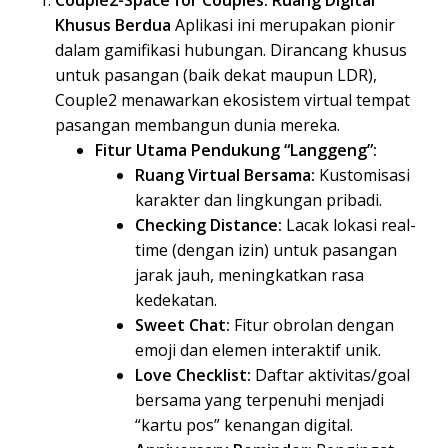
Khusus Berdua
Aplikasi ini merupakan pionir
dalam gamifikasi hubungan. Dirancang khusus
untuk pasangan (baik dekat maupun LDR),
Couple2 menawarkan ekosistem virtual tempat
pasangan membangun dunia mereka.
Fitur Utama Pendukung “Langgeng”:
Ruang Virtual Bersama:
Kustomisasi
karakter dan lingkungan pribadi.
Checking Distance:
Lacak lokasi real-
time (dengan izin) untuk pasangan
jarak jauh, meningkatkan rasa
kedekatan.
Sweet Chat:
Fitur obrolan dengan
emoji dan elemen interaktif unik.
Love Checklist:
Daftar aktivitas/goal
bersama yang terpenuhi menjadi
“kartu pos” kenangan digital.