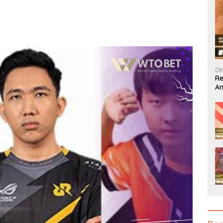
Ok
Re
An