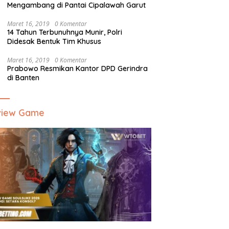
Mengambang di Pantai Cipalawah Garut
Maret 16, 2019
0 Komentar
14 Tahun Terbunuhnya Munir, Polri
Didesak Bentuk Tim Khusus
Maret 16, 2019
0 Komentar
Prabowo Resmikan Kantor DPD Gerindra
di Banten
view Game