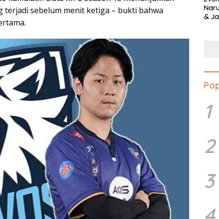
Naru
 terjadi sebelum menit ketiga – bukti bahwa
& Ja
ertama.
Pop
1
2
3
4