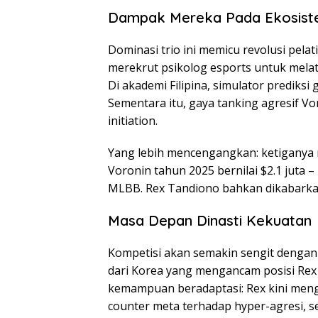
Dampak Mereka Pada Ekosist
Dominasi trio ini memicu revolusi pela
merekrut psikolog esports untuk melat
Di akademi Filipina, simulator prediksi
Sementara itu, gaya tanking agresif V
initiation.
Yang lebih mencengangkan: ketiganya m
Voronin tahun 2025 bernilai $2.1 juta 
MLBB. Rex Tandiono bahkan dikabarkan
Masa Depan Dinasti Kekuatan
Kompetisi akan semakin sengit dengan 
dari Korea yang mengancam posisi Rex 
kemampuan beradaptasi: Rex kini men
counter meta terhadap hyper-agresi, 