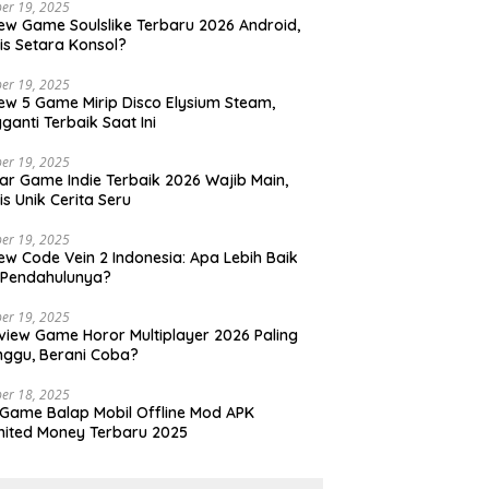
er 19, 2025
ew Game Soulslike Terbaru 2026 Android,
is Setara Konsol?
er 19, 2025
ew 5 Game Mirip Disco Elysium Steam,
ganti Terbaik Saat Ini
er 19, 2025
ar Game Indie Terbaik 2026 Wajib Main,
is Unik Cerita Seru
er 19, 2025
ew Code Vein 2 Indonesia: Apa Lebih Baik
 Pendahulunya?
er 19, 2025
view Game Horor Multiplayer 2026 Paling
nggu, Berani Coba?
er 18, 2025
 Game Balap Mobil Offline Mod APK
mited Money Terbaru 2025