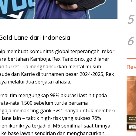
5
6
Gold Lane dari Indonesia
hip membuat komunitas global terperangah: rekor
uara bertahan Kamboja. Rex Tandiono, gold laner
n turret – ia menghancurkan mental musuh.
Re
de dan Karrie di turnamen besar 2024-2025, Rex
a melalui dua senjata rahasia:
ernal tim mengungkap 98% akurasi last hit pada
rata-rata 1.500 sebelum turtle pertama.
engaja memancing gank 3vs1 hanya untuk memberi
 lane lain – taktik high-risk yang sukses 76%
 ikoniknya terjadi di M6 semifinal: saat timnya
p ke base lawan sendirian dan menghancurkan