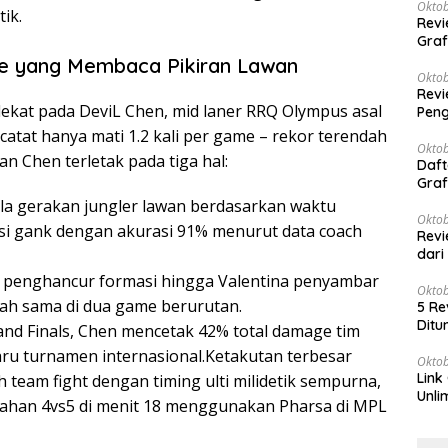
Oktob
tik.
Revi
Graf
ne yang Membaca Pikiran Lawan
Oktob
Revi
ekat pada DeviL Chen, mid laner RRQ Olympus asal
Peng
rcatat hanya mati 1.2 kali per game – rekor terendah
Oktob
n Chen terletak pada tiga hal:
Daft
Graf
la gerakan jungler lawan berdasarkan waktu
Oktob
i gank dengan akurasi 91% menurut data coach
Revi
dari
lia penghancur formasi hingga Valentina penyambar
Oktob
rnah sama di dua game berurutan.
5 Re
Ditu
rand Finals, Chen mencetak 42% total damage tim
ru turnamen internasional.Ketakutan terbesar
Oktob
Link
am fight dengan timing ulti milidetik sempurna,
Unli
alahan 4vs5 di menit 18 menggunakan Pharsa di MPL