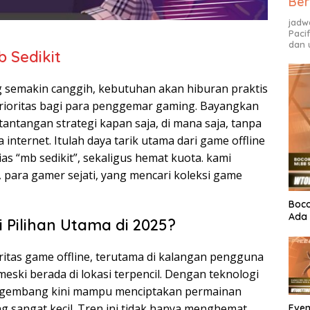
Ber
jadw
Paci
dan 
b Sedikit
ng semakin canggih, kebutuhan akan hiburan praktis
prioritas bagi para penggemar gaming. Bayangkan
antangan strategi kapan saja, di mana saja, tanpa
 internet. Itulah daya tarik utama dari game offline
ias “mb sedikit”, sekaligus hemat kuota. kami
para gamer sejati, yang mencari koleksi game
Boco
Ada 
 Pilihan Utama di 2025?
itas game offline, terutama di kalangan pengguna
eski berada di lokasi terpencil. Dengan teknologi
engembang kini mampu menciptakan permainan
ang sangat kecil. Tren ini tidak hanya menghemat
Even