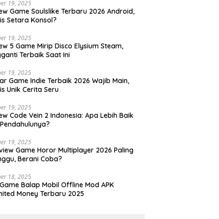
er 19, 2025
ew Game Soulslike Terbaru 2026 Android,
is Setara Konsol?
er 19, 2025
ew 5 Game Mirip Disco Elysium Steam,
ganti Terbaik Saat Ini
er 19, 2025
ar Game Indie Terbaik 2026 Wajib Main,
is Unik Cerita Seru
er 19, 2025
ew Code Vein 2 Indonesia: Apa Lebih Baik
 Pendahulunya?
er 19, 2025
view Game Horor Multiplayer 2026 Paling
nggu, Berani Coba?
er 18, 2025
 Game Balap Mobil Offline Mod APK
mited Money Terbaru 2025