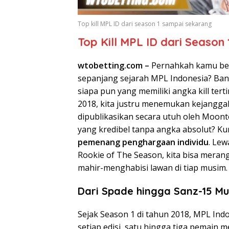
Top kill MPL ID dari season 1 sampai sekarang
Top Kill MPL ID dari Seaso
wtobetting.com –
Pernahkah kamu be
sepanjang sejarah MPL Indonesia? Ba
siapa pun yang memiliki angka kill tert
2018, kita justru menemukan kejanggala
dipublikasikan secara utuh oleh Moont
yang kredibel tanpa angka absolut? Ku
pemenang penghargaan individu
. Lew
Rookie of The Season, kita bisa merang
mahir-menghabisi lawan di tiap musim.
Dari Spade hingga Sanz-15 M
Sejak Season 1 di tahun 2018, MPL In
setiap edisi, satu hingga tiga pemain me