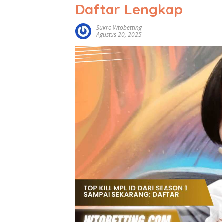
Daftar Lengkap
Sukro Wtobetting
Agustus 20, 2025