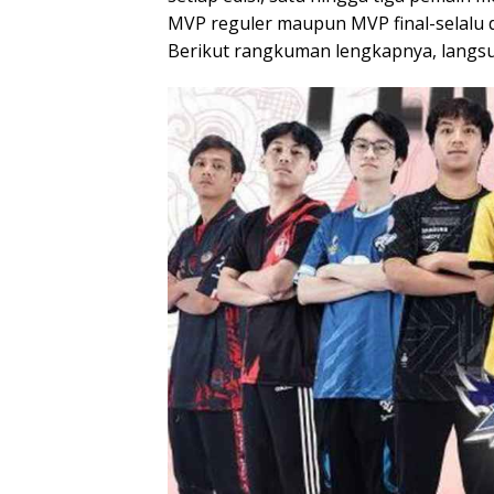
MVP reguler maupun MVP final-selalu 
Berikut rangkuman lengkapnya, langsun