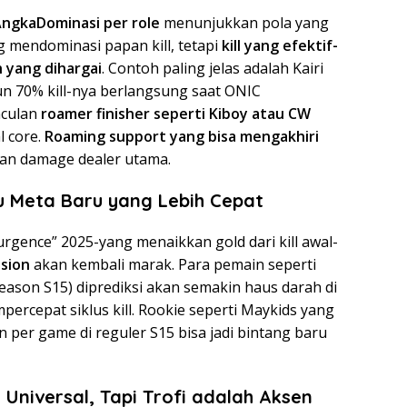
Angka
Dominasi per role
menunjukkan pola yang
 mendominasi papan kill, tetapi
kill yang efektif-
 yang dihargai
. Contoh paling jelas adalah Kairi
amun 70% kill-nya berlangsung saat ONIC
nculan
roamer finisher seperti Kiboy atau CW
l core.
Roaming support yang bisa mengakhiri
an damage dealer utama.
u Meta Baru yang Lebih Cepat
gence” 2025-yang menaikkan gold dari kill awal-
sion
akan kembali marak. Para pemain seperti
eason S15) diprediksi akan semakin haus darah di
ercepat siklus kill. Rookie seperti Maykids yang
n per game di reguler S15 bisa jadi bintang baru
 Universal, Tapi Trofi adalah Aksen