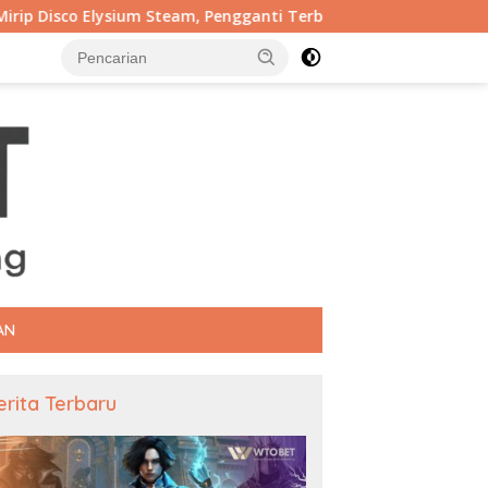
 Steam, Pengganti Terbaik Saat Ini
Fakta Build Ixia Te
AN
erita Terbaru