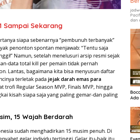
Ber
jadw
Paci
dan 
n 1 Sampai Sekarang
rtanya siapa sebenarnya “pembunuh terbanyak”
nyak penonton spontan menjawab: “Tentu saja
inggi!” Namun, setelah menelusuri arsip resmi sejak
n-data total kill per pemain tidak pernah
on. Lantas, bagaimana kita bisa menyusun daftar
ncinya terletak pada
jejak darah emas para
at trofi Regular Season MVP, Finals MVP, hingga
Boco
kai kisah siapa saja yang paling gemar-dan paling
Ada 
usim, 15 Wajah Berdarah
donesia sudah menghadirkan 15 musim penuh. Di
nyabet gelar individu tertinggi. Gelar itu-baik itu
Even