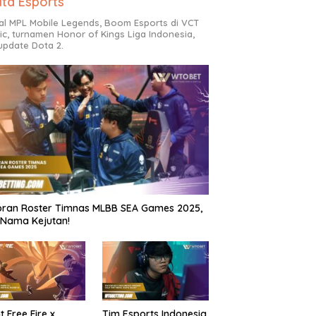
ita Esports
al MPL Mobile Legends, Boom Esports di VCT
fic, turnamen Honor of Kings Liga Indonesia,
update Dota 2.
ran Roster Timnas MLBB SEA Games 2025,
Nama Kejutan!
t Free Fire x
Tim Esports Indonesia