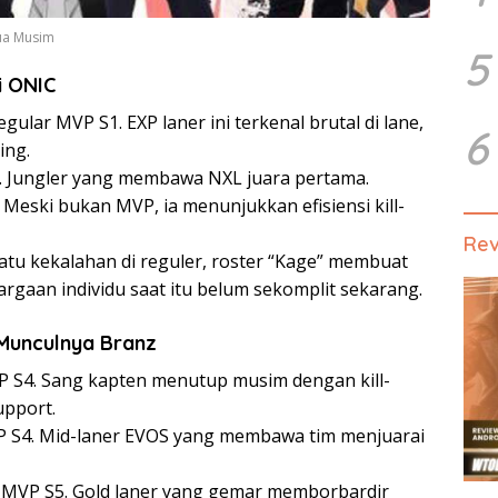
ua Musim
5
i ONIC
gular MVP S1. EXP laner ini terkenal brutal di lane,
6
ing.
. Jungler yang membawa NXL juara pertama.
Meski bukan MVP, ia menunjukkan efisiensi kill-
Re
satu kekalahan di reguler, roster “Kage” membuat
rgaan individu saat itu belum sekomplit sekarang.
 Munculnya Branz
 S4. Sang kapten menutup musim dengan kill-
upport.
P S4. Mid-laner EVOS yang membawa tim menjuarai
 MVP S5. Gold laner yang gemar memborbardir