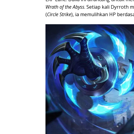
Wrath of the Abyss
. Setiap kali Dyrrot
(
Circle Strike
), ia memulihkan HP berda