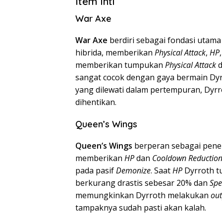
Item Inti
War Axe
War Axe
berdiri sebagai fondasi utama 
hibrida, memberikan
Physical Attack
,
HP
memberikan tumpukan
Physical Attack
d
sangat cocok dengan gaya bermain Dyrr
yang dilewati dalam pertempuran, Dyrr
dihentikan.
Queen’s Wings
Queen’s Wings
berperan sebagai penent
memberikan
HP
dan
Cooldown Reductio
pada pasif
Demonize
. Saat
HP
Dyrroth t
berkurang drastis sebesar 20% dan
Spe
memungkinkan Dyrroth melakukan
out
tampaknya sudah pasti akan kalah.