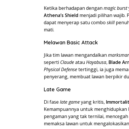
Ketika berhadapan dengan
magic burst
Athena’s Shield
menjadi pilihan wajib.
dapat menyerap satu combo
skill
penuh,
mati.
Melawan Basic Attack
Jika tim lawan mengandalkan
marksma
seperti
Claude
atau
Hayabusa
,
Blade Ar
Physical Defense
tertinggi, ia juga mem
penyerang, membuat lawan berpikir du
Late Game
Di fase
late game
yang kritis,
Immortali
Kemampuannya untuk menghidupkan ke
pengaman yang tak ternilai, mencegah 
memaksa lawan untuk mengalokasikan 