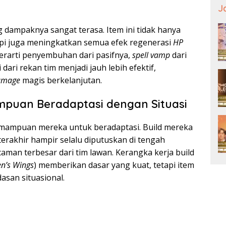
J
g dampaknya sangat terasa. Item ini tidak hanya
api juga meningkatkan semua efek regenerasi
HP
 berarti penyembuhan dari pasifnya,
spell vamp
dari
i dari rekan tim menjadi jauh lebih efektif,
amage
magis berkelanjutan.
puan Beradaptasi dengan Situasi
kemampuan mereka untuk beradaptasi. Build mereka
m terakhir hampir selalu diputuskan di tengah
aman terbesar dari tim lawan. Kerangka kerja build
n’s Wings
) memberikan dasar yang kuat, tetapi item
asan situasional.