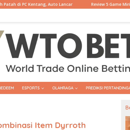
tang, Auto Lancar
Review 5 Game Mirip Disco Elysium St
REDEEM
ESPORTS
OLAHRAGA
PREDIKSI PERTANDING
B
ombinasi Item Dyrroth