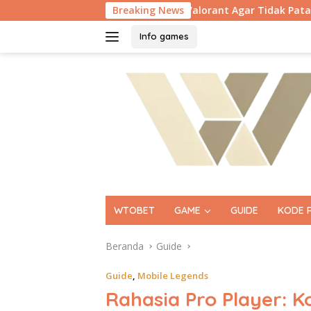
Langsung
Settingan Valorant Agar Tidak Patah Patah di PC Ken
Breaking News
ke
konten
Info games
WTOBET
GAME
GUIDE
KODE 
Beranda
Guide
Guide
,
Mobile Legends
Rahasia Pro Player: K