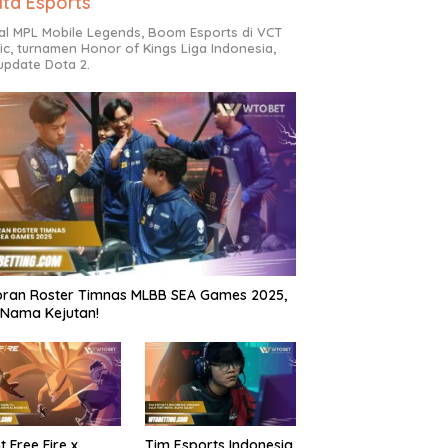
ita Esports
al MPL Mobile Legends, Boom Esports di VCT
fic, turnamen Honor of Kings Liga Indonesia,
update Dota 2.
ran Roster Timnas MLBB SEA Games 2025,
Nama Kejutan!
t Free Fire x
Tim Esports Indonesia