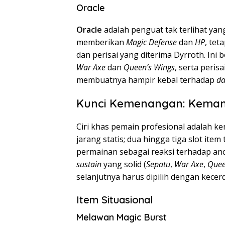
Oracle
Oracle
adalah penguat tak terlihat yan
memberikan
Magic Defense
dan
HP
, tet
dan perisai yang diterima Dyrroth. Ini
War Axe
dan
Queen’s Wings
, serta perisa
membuatnya hampir kebal terhadap
d
Kunci Kemenangan: Kemam
Ciri khas pemain profesional adalah 
jarang statis; dua hingga tiga slot ite
permainan sebagai reaksi terhadap anc
sustain
yang solid (
Sepatu
,
War Axe
,
Quee
selanjutnya harus dipilih dengan kecerd
Item Situasional
Melawan Magic Burst