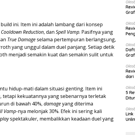
Oktob
Revi
Graf
Oktob
build ini. Item ini adalah lambang dari konsep
Revi
,
Cooldown Reduction
, dan
Spell Vamp
. Pasifnya yang
Peng
an
True Damage
selama pertempuran berlangsung,
Oktob
oth yang unggul dalam duel panjang. Setiap detik
Daft
oth menjadi semakin kuat dan semakin sulit untuk
Graf
Oktob
Revi
dari
Oktob
u hidup-mati dalam situasi genting. Item ini
5 Re
n
, tetapi kekuatannya yang sebenarnya terletak
Ditu
urun di bawah 40%,
damage
yang diterima
Oktob
ll Vamp
-nya melonjak 30%. Efek ini sering kali
Link
play
spektakuler, membalikkan keadaan duel yang
Unli