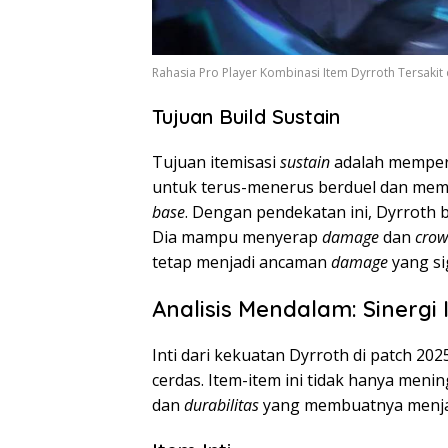
Rahasia Pro Player Kombinasi Item Dyrroth Tersakit 
Tujuan Build Sustain
Tujuan itemisasi
sustain
adalah memper
untuk terus-menerus berduel dan memb
base
. Dengan pendekatan ini, Dyrroth b
Dia mampu menyerap
damage
dan
crow
tetap menjadi ancaman
damage
yang si
Analisis Mendalam: Sinerg
Inti dari kekuatan Dyrroth di patch 202
cerdas. Item-item ini tidak hanya men
dan
durabilitas
yang membuatnya menjad