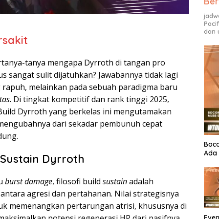
Ber
jadw
Paci
dan 
rsakit
tanya-tanya mengapa Dyrroth di tangan pro
s sangat sulit dijatuhkan? Jawabannya tidak lagi
ng rapuh, melainkan pada sebuah paradigma baru
tas
. Di tingkat kompetitif dan rank tinggi 2025,
. Build Dyrroth yang berkelas ini mengutamakan
, mengubahnya dari sekadar pembunuh cepat
dung.
Boco
Ada 
Sustain Dyrroth
au
burst damage
, filosofi build
sustain
adalah
tara agresi dan pertahanan. Nilai strategisnya
uk memenangkan pertarungan atrisi, khususnya di
maksimalkan potensi regenerasi HP dari pasifnya,
Even