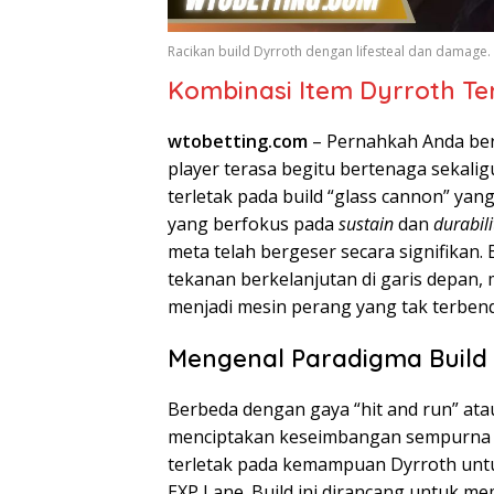
Racikan build Dyrroth dengan lifesteal dan damage.
Kombinasi Item Dyrroth Te
wtobetting.com
– Pernahkah Anda ber
player terasa begitu bertenaga sekaligu
terletak pada build “glass cannon” ya
yang berfokus pada
sustain
dan
durabili
meta telah bergeser secara signifikan
tekanan berkelanjutan di garis depan
menjadi mesin perang yang tak terben
Mengenal Paradigma Build 
Berbeda dengan gaya “hit and run” at
menciptakan keseimbangan sempurna an
terletak pada kemampuan Dyrroth unt
EXP Lane. Build ini dirancang untuk me