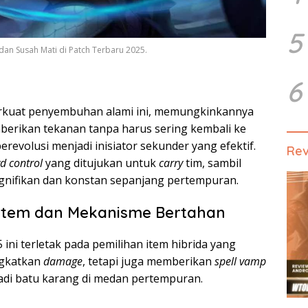
5
dan Susah Mati di Patch Terbaru 2025.
6
kuat penyembuhan alami ini, memungkinkannya
erikan tekanan tanpa harus sering kembali ke
erevolusi menjadi inisiator sekunder yang efektif.
Re
d control
yang ditujukan untuk
carry
tim, sambil
gnifikan dan konstan sepanjang pertempuran.
i Item dan Mekanisme Bertahan
5 ini terletak pada pemilihan item hibrida yang
ingkatkan
damage
, tetapi juga memberikan
spell vamp
i batu karang di medan pertempuran.