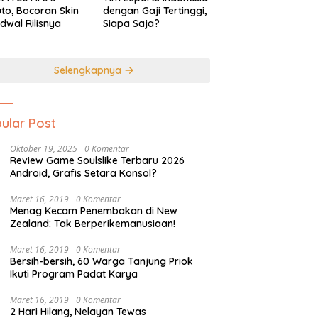
to, Bocoran Skin
dengan Gaji Tertinggi,
dwal Rilisnya
Siapa Saja?
Selengkapnya
ular Post
Oktober 19, 2025
0 Komentar
Review Game Soulslike Terbaru 2026
Android, Grafis Setara Konsol?
Maret 16, 2019
0 Komentar
Menag Kecam Penembakan di New
Zealand: Tak Berperikemanusiaan!
Maret 16, 2019
0 Komentar
Bersih-bersih, 60 Warga Tanjung Priok
Ikuti Program Padat Karya
Maret 16, 2019
0 Komentar
2 Hari Hilang, Nelayan Tewas