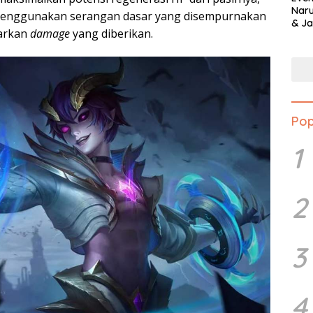
Naru
h menggunakan serangan dasar yang disempurnakan
& Ja
sarkan
damage
yang diberikan.
Pop
1
2
3
4