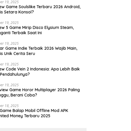
er 19, 2025
ew Game Soulslike Terbaru 2026 Android,
is Setara Konsol?
er 19, 2025
ew 5 Game Mirip Disco Elysium Steam,
ganti Terbaik Saat Ini
er 19, 2025
ar Game Indie Terbaik 2026 Wajib Main,
is Unik Cerita Seru
er 19, 2025
ew Code Vein 2 Indonesia: Apa Lebih Baik
 Pendahulunya?
er 19, 2025
view Game Horor Multiplayer 2026 Paling
nggu, Berani Coba?
er 18, 2025
 Game Balap Mobil Offline Mod APK
mited Money Terbaru 2025