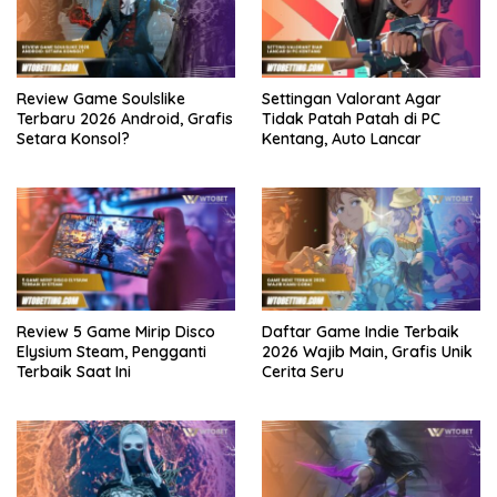
Review Game Soulslike
Settingan Valorant Agar
Terbaru 2026 Android, Grafis
Tidak Patah Patah di PC
Setara Konsol?
Kentang, Auto Lancar
Review 5 Game Mirip Disco
Daftar Game Indie Terbaik
Elysium Steam, Pengganti
2026 Wajib Main, Grafis Unik
Terbaik Saat Ini
Cerita Seru