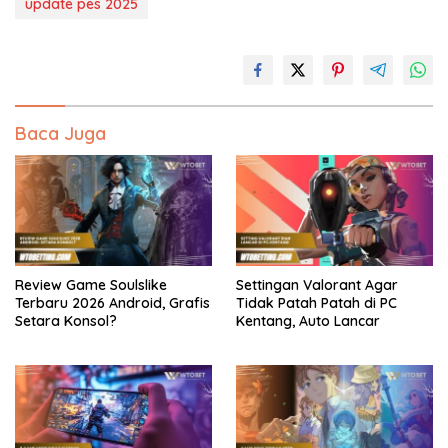
update pes 2025
Baca Juga
Review Game Soulslike
Settingan Valorant Agar
Terbaru 2026 Android, Grafis
Tidak Patah Patah di PC
Setara Konsol?
Kentang, Auto Lancar