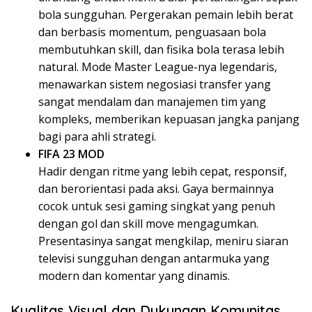
bola sungguhan. Pergerakan pemain lebih berat
dan berbasis momentum, penguasaan bola
membutuhkan skill, dan fisika bola terasa lebih
natural. Mode Master League-nya legendaris,
menawarkan sistem negosiasi transfer yang
sangat mendalam dan manajemen tim yang
kompleks, memberikan kepuasan jangka panjang
bagi para ahli strategi.
FIFA 23 MOD
Hadir dengan ritme yang lebih cepat, responsif,
dan berorientasi pada aksi. Gaya bermainnya
cocok untuk sesi gaming singkat yang penuh
dengan gol dan skill move mengagumkan.
Presentasinya sangat mengkilap, meniru siaran
televisi sungguhan dengan antarmuka yang
modern dan komentar yang dinamis.
Kualitas Visual dan Dukungan Komunitas