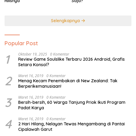
Rilisnya
Saja?
Selengkapnya
Popular Post
1
Oktober 19, 2025
0 Komentar
Review Game Soulslike Terbaru 2026 Android, Grafis
Setara Konsol?
2
Maret 16, 2019
0 Komentar
Menag Kecam Penembakan di New Zealand: Tak
Berperikemanusiaan!
3
Maret 16, 2019
0 Komentar
Bersih-bersih, 60 Warga Tanjung Priok Ikuti Program
Padat Karya
4
Maret 16, 2019
0 Komentar
2 Hari Hilang, Nelayan Tewas Mengambang di Pantai
Cipalawah Garut