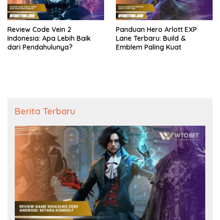
Review Code Vein 2
Panduan Hero Arlott EXP
Indonesia: Apa Lebih Baik
Lane Terbaru: Build &
dari Pendahulunya?
Emblem Paling Kuat
Berita Terbaru