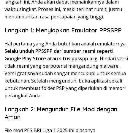
langkah ini, Anda akan dapat memainkannya dalam
waktu singkat. Proses ini, meski terlihat rumit, justru
menumbuhkan rasa pencapaian yang tinggi.
Langkah 1: Menyiapkan Emulator PPSSPP
Hal pertama yang Anda butuhkan adalah emulatornya.
Selalu unduh PPSSPP dari sumber resmi seperti
Google Play Store atau situs ppsspp.org.
Hindari versi
tidak resmi yang berpotensi mengandung malware.
Versi gratisnya sudah sangat mencukupi untuk semua
kebutuhan. Setelah mengunduh, buka aplikasi sekali
untuk membuat folder PSP yang diperlukan di memori
perangkat Anda.
Langkah 2: Mengunduh File Mod dengan
Aman
File mod PES BRI Liga 1 2025 ini biasanya