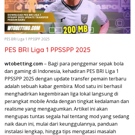
PES BRI Liga 1 PPSSPP 2025
PES BRI Liga 1 PPSSPP 2025
wtobetting.com
– Bagi para penggemar sepak bola
dan gaming di Indonesia, kehadiran PES BRI Liga 1
PPSSPP 2025 dengan update transfer pemain terbaru
adalah sebuah kabar gembira. Mod satu ini berhasil
menghadirkan kegembiraan liga lokal langsung di
perangkat mobile Anda dengan tingkat kedalaman dan
realisme yang mengagumkan. Artikel ini akan
mengupas tuntas segala hal tentang mod yang sedang
naik daun ini, mulai dari keunggulannya, panduan
instalasi lengkap, hingga tips mengatasi masalah