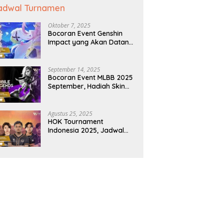
adwal Turnamen
Oktober 7, 2025
Bocoran Event Genshin
Impact yang Akan Datang:
Hadiah & Jadwalnya
September 14, 2025
Bocoran Event MLBB 2025
September, Hadiah Skin
Gratis Menanti
Agustus 25, 2025
HOK Tournament
Indonesia 2025, Jadwal
dan Hadiahnya