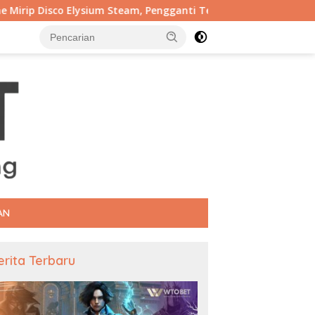
ium Steam, Pengganti Terbaik Saat Ini
Fakta Build Ixia
AN
erita Terbaru