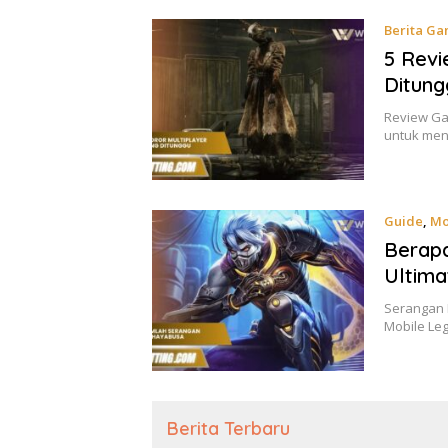
Berita G
5 Revi
Ditung
Review Ga
untuk men
Guide
,
Mo
Berapa
Ultima
Serangan 
Mobile Leg
Berita Terbaru