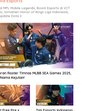
ita Esports
al MPL Mobile Legends, Boom Esports di VCT
fic, turnamen Honor of Kings Liga Indonesia,
update Dota 2.
ran Roster Timnas MLBB SEA Games 2025,
Nama Kejutan!
t Free Fire x
Tim Esports Indonesia