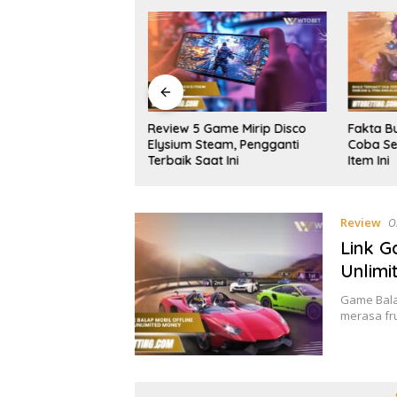
Fakta Build Ixia Tersakit 2025:
Daftar 
 Game Mirip Disco
Coba Settingan Emblem &
2026 Waj
Steam, Pengganti
Item Ini
Cerita S
aat Ini
Review
O
Link G
Unlimi
Game Bala
merasa fr