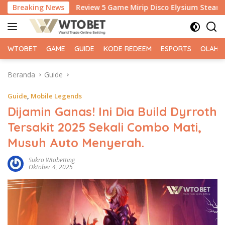
Langsung
Breaking News
Review 5 Game Mirip Disco Elysium Steam, Pengganti Terba
ke
konten
WTOBET
GAME
GUIDE
KODE REDEEM
ESPORTS
OLAHR
Beranda
Guide
Guide
,
Mobile Legends
Dijamin Ganas! Ini Dia Build Dyrroth
Tersakit 2025 Sekali Combo Mati,
Musuh Auto Menyerah.
Sukro Wtobetting
Oktober 4, 2025