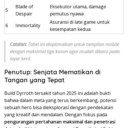
Blade of
Eksekutor utama, damage
5
Despair
pemutus nyawa
Asuransi di late game untuk
6
Immortality
kesempatan kedua
Catatan:
Tabel ini dioptimalkan untuk tampilan mobile
dengan maksimal tiga kolom agar mudah dibaca pada
layar kecil.
Penutup: Senjata Mematikan di
Tangan yang Tepat
Build Dyrroth tersakit tahun 2025 ini adalah bukti
bahwa dalam meta yang terus berkembang, potensi
sebuah hero bisa dieksplorasi dengan pendekatan
yang kreatif dan mendalam. Dengan fokus pada
pengurangan pertahanan maksimal dan penetrasi