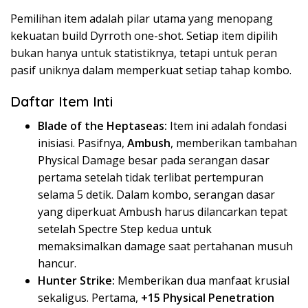
Pemilihan item adalah pilar utama yang menopang
kekuatan build Dyrroth one-shot. Setiap item dipilih
bukan hanya untuk statistiknya, tetapi untuk peran
pasif uniknya dalam memperkuat setiap tahap kombo.
Daftar Item Inti
Blade of the Heptaseas:
Item ini adalah fondasi
inisiasi. Pasifnya,
Ambush
, memberikan tambahan
Physical Damage besar pada serangan dasar
pertama setelah tidak terlibat pertempuran
selama 5 detik. Dalam kombo, serangan dasar
yang diperkuat Ambush harus dilancarkan tepat
setelah Spectre Step kedua untuk
memaksimalkan damage saat pertahanan musuh
hancur.
Hunter Strike:
Memberikan dua manfaat krusial
sekaligus. Pertama,
+15 Physical Penetration