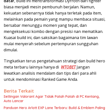
datar
, build ini mentransformasi Dyrroth dari fighter
biasa menjadi mesin pembunuh berjalan. Namun,
kekuatan sebenarnya tidak hanya terletak pada item,
melainkan pada pemain yang mampu membaca situasi,
bersabar menunggu momen yang tepat, dan
mengeksekusi kombo dengan presisi nan mematikan.
Kuasai build ini, dan saksikan bagaimana tim lawan
mulai menyerah sebelum pertempuran sungguhan
dimulai.
Tingkatkan terus pengetahuan strategi dan build hero
meta terbaru lainnya hanya di
WTOBET
Jangan
lewatkan analisis mendalam dan tips dari para ahli
untuk mendominasi Ranked Game Anda.
Berita Terkait
Settingan Valorant Agar Tidak Patah Patah di PC Kentang,
Auto Lancar
Panduan Hero Arlott EXP Lane Terbaru: Build & Emblem Paling