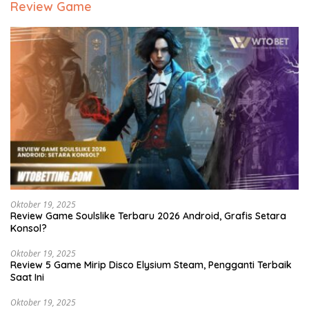
Review Game
Oktober 19, 2025
Review Game Soulslike Terbaru 2026 Android, Grafis Setara
Konsol?
Oktober 19, 2025
Review 5 Game Mirip Disco Elysium Steam, Pengganti Terbaik
Saat Ini
Oktober 19, 2025