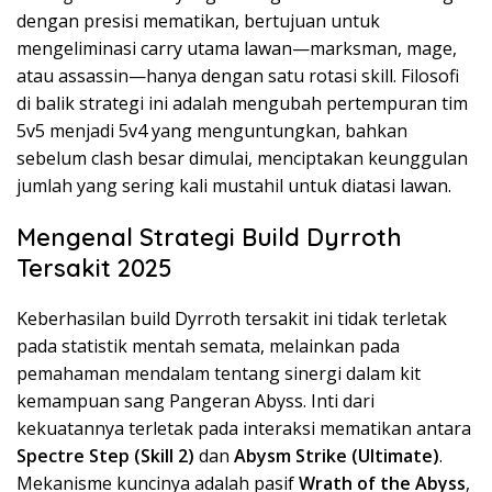
dengan presisi mematikan, bertujuan untuk
mengeliminasi carry utama lawan—marksman, mage,
atau assassin—hanya dengan satu rotasi skill. Filosofi
di balik strategi ini adalah mengubah pertempuran tim
5v5 menjadi 5v4 yang menguntungkan, bahkan
sebelum clash besar dimulai, menciptakan keunggulan
jumlah yang sering kali mustahil untuk diatasi lawan.
Mengenal Strategi Build Dyrroth
Tersakit 2025
Keberhasilan build Dyrroth tersakit ini tidak terletak
pada statistik mentah semata, melainkan pada
pemahaman mendalam tentang sinergi dalam kit
kemampuan sang Pangeran Abyss. Inti dari
kekuatannya terletak pada interaksi mematikan antara
Spectre Step (Skill 2)
dan
Abysm Strike (Ultimate)
.
Mekanisme kuncinya adalah pasif
Wrath of the Abyss
,