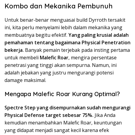
Kombo dan Mekanika Pembunuh
Untuk benar-benar menguasai build Dyrroth tersakit
ini, kita perlu menyelami lebih dalam mekanika yang
membuatnya begitu efektif.
Yang paling krusial adalah
pemahaman tentang bagaimana Physical Penetration
bekerja.
Banyak pemain terjebak pada insting pertama
untuk membeli
Malefic Roar
, mengira persentase
penetrasi yang tinggi akan sempurna. Namun, ini
adalah jebakan yang justru mengurangi potensi
damage maksimal.
Mengapa Malefic Roar Kurang Optimal?
Spectre Step yang disempurnakan sudah mengurangi
Physical Defense target sebesar 75%.
Jika Anda
kemudian menambahkan Malefic Roar, keuntungan
yang didapat menjadi sangat kecil karena efek