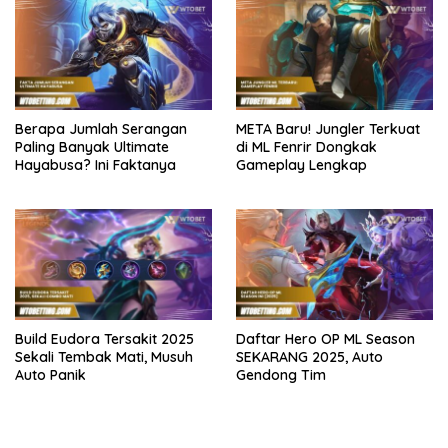
Berapa Jumlah Serangan
META Baru! Jungler Terkuat
Paling Banyak Ultimate
di ML Fenrir Dongkak
Hayabusa? Ini Faktanya
Gameplay Lengkap
Build Eudora Tersakit 2025
Daftar Hero OP ML Season
Sekali Tembak Mati, Musuh
SEKARANG 2025, Auto
Auto Panik
Gendong Tim