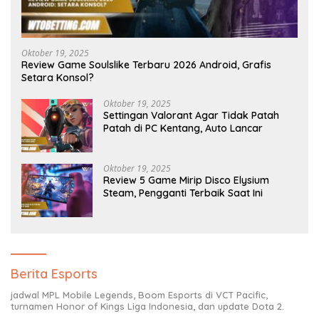
Oktober 19, 2025
Review Game Soulslike Terbaru 2026 Android, Grafis
Setara Konsol?
Oktober 19, 2025
Settingan Valorant Agar Tidak Patah
Patah di PC Kentang, Auto Lancar
Oktober 19, 2025
Review 5 Game Mirip Disco Elysium
Steam, Pengganti Terbaik Saat Ini
Berita Esports
jadwal MPL Mobile Legends, Boom Esports di VCT Pacific,
turnamen Honor of Kings Liga Indonesia, dan update Dota 2.