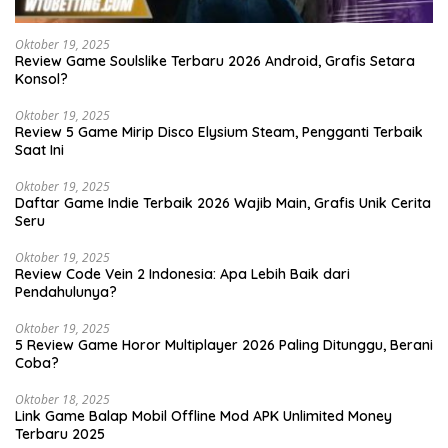
Oktober 19, 2025
Review Game Soulslike Terbaru 2026 Android, Grafis Setara
Konsol?
Oktober 19, 2025
Review 5 Game Mirip Disco Elysium Steam, Pengganti Terbaik
Saat Ini
Oktober 19, 2025
Daftar Game Indie Terbaik 2026 Wajib Main, Grafis Unik Cerita
Seru
Oktober 19, 2025
Review Code Vein 2 Indonesia: Apa Lebih Baik dari
Pendahulunya?
Oktober 19, 2025
5 Review Game Horor Multiplayer 2026 Paling Ditunggu, Berani
Coba?
Oktober 18, 2025
Link Game Balap Mobil Offline Mod APK Unlimited Money
Terbaru 2025