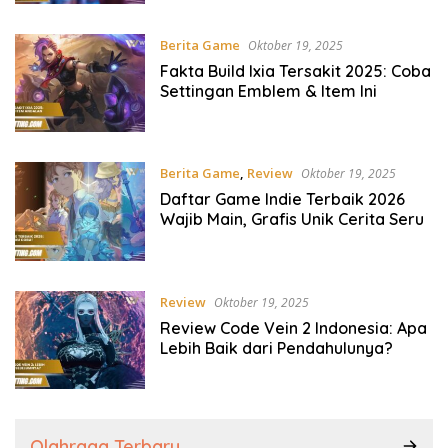
Berita Game
Oktober 19, 2025
Fakta Build Ixia Tersakit 2025: Coba
Settingan Emblem & Item Ini
Berita Game
,
Review
Oktober 19, 2025
Daftar Game Indie Terbaik 2026
Wajib Main, Grafis Unik Cerita Seru
Review
Oktober 19, 2025
Review Code Vein 2 Indonesia: Apa
Lebih Baik dari Pendahulunya?
Olahraga Terbaru